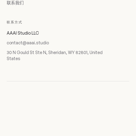
联系我们
联系方式
AAAI Studio LLC
contact@aaai.studio
30 N Gould St Ste N, Sheridan, WY 82801, United
States
AAAI · IDX 18 / 18
隐私
© 2026 AAAI Studio LLC