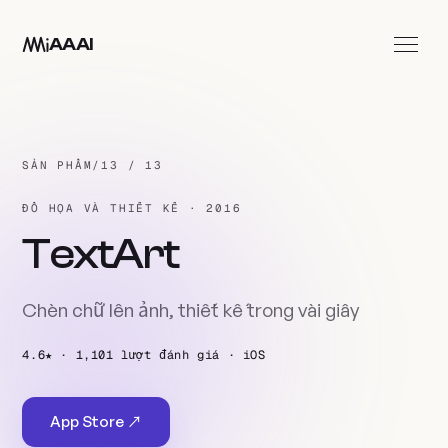
Đến nội dung chính
AAAI
Ứng dụng
Studio
SẢN PHẨM
/
13 / 13
Liên hệ
ĐỒ HỌA VÀ THIẾT KẾ · 2016
VI
TextArt
Chèn chữ lên ảnh, thiết kế trong vài giây
4.6★ · 1,101 lượt đánh giá · iOS
App Store ↗