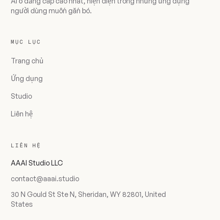
AI ở đẳng cấp cao nhất, hiện diện trong những ứng dụng
người dùng muốn gắn bó.
MỤC LỤC
Trang chủ
Ứng dụng
Studio
Liên hệ
LIÊN HỆ
AAAI Studio LLC
contact@aaai.studio
30 N Gould St Ste N, Sheridan, WY 82801, United
States