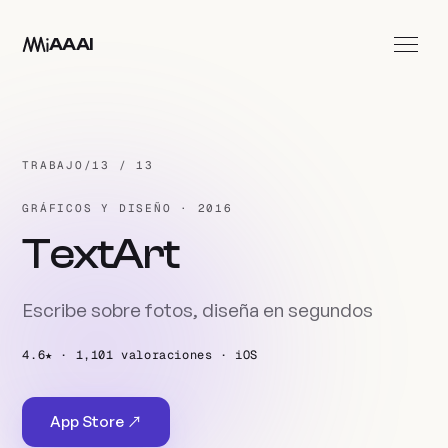
Ir al contenido principal
AAAI
Apps
Estudio
TRABAJO
/
13 / 13
Contacto
GRÁFICOS Y DISEÑO · 2016
ES
TextArt
Escribe sobre fotos, diseña en segundos
4.6★ · 1,101 valoraciones · iOS
App Store ↗