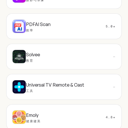
PDFAI Scan
5.0★
效率
Solvee
—
教育
Universal TV Remote & Cast
—
工具
Emoly
4.8★
健康健美