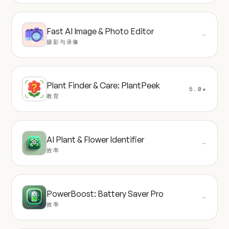
Fast AI Image & Photo Editor
—
摄影与录像
Plant Finder & Care: PlantPeek
5.0★
教育
AI Plant & Flower Identifier
—
效率
PowerBoost: Battery Saver Pro
—
效率