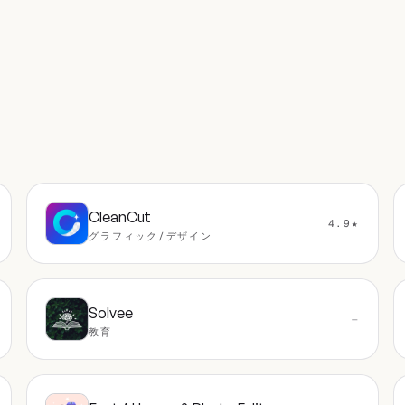
CleanCut
4.9★
グラフィック/デザイン
Solvee
—
教育