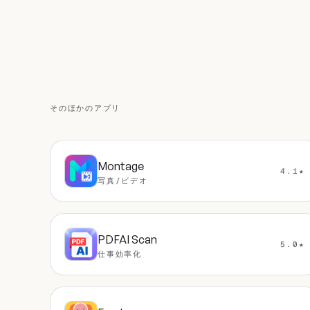
そのほかのアプリ
Montage
4.1★
写真/ビデオ
PDFAI Scan
5.0★
仕事効率化