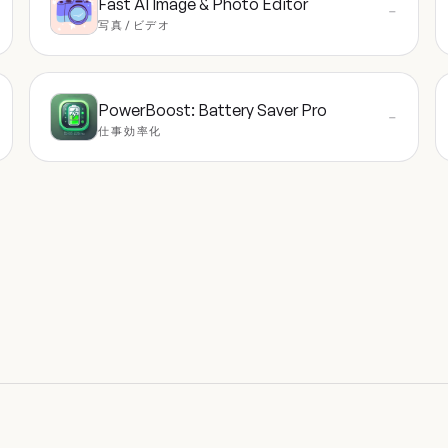
Fast AI Image & Photo Editor
—
写真/ビデオ
PowerBoost: Battery Saver Pro
—
仕事効率化