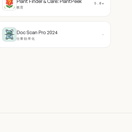
Plant Finder & Care: PlantPeek
5.0★
教育
Doc Scan Pro 2024
—
仕事効率化