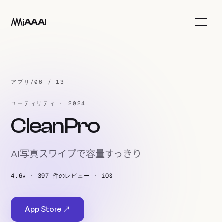
メインコンテンツへ移動
AAAI
アプリ
スタジオ
アプリ
/
06 / 13
お問い合わせ
ユーティリティ · 2024
JA
CleanPro
AI写真スワイプで容量すっきり
4.6★ · 397 件のレビュー · iOS
App Store ↗