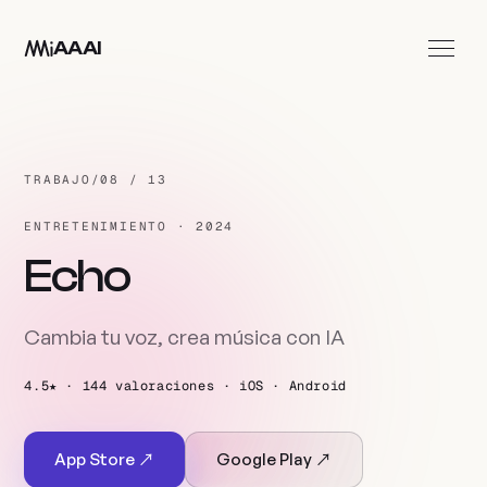
Ir al contenido principal
AAAI
Apps
Estudio
TRABAJO
/
08 / 13
Contacto
ENTRETENIMIENTO · 2024
ES
Echo
Cambia tu voz, crea música con IA
4.5★ · 144 valoraciones · iOS · Android
App Store ↗
Google Play ↗