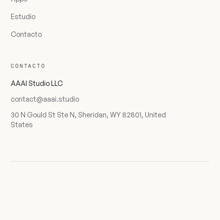
Estudio
Contacto
CONTACTO
AAAI Studio LLC
contact@aaai.studio
30 N Gould St Ste N, Sheridan, WY 82801, United
States
AAAI · IDX 18 / 18
PRIVACIDAD
© 2026 AAAI Studio LLC