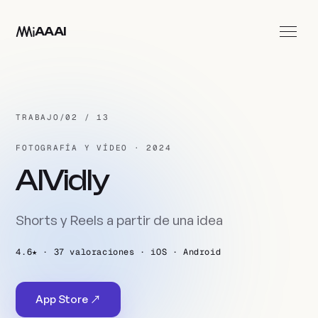
Ir al contenido principal
AAAI
Apps
Estudio
TRABAJO
/
02 / 13
Contacto
FOTOGRAFÍA Y VÍDEO · 2024
ES
AIVidly
Shorts y Reels a partir de una idea
4.6★ · 37 valoraciones · iOS · Android
App Store ↗