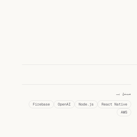
مبنيّ بـ
Firebase
OpenAI
Node.js
React Native
AWS