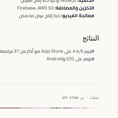
الخلفية:
Node.js لإدارة خط إنتاج العرض
التخزين والمصادقة:
Firebase، AWS S3
معالجة الفيديو:
خط إنتاج عرض مخصص
النتائج
تقييم 4.6/5 على App Store مع أكثر من 37 مراجعة
متوفر على iOS وAndroid
لقطات · من APP STORE