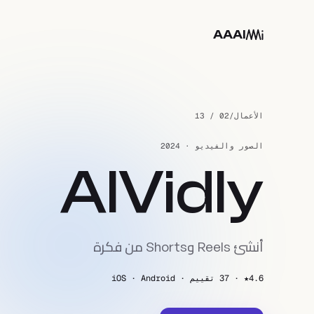
خطَّ إلى المحتوى الرئيسي
AAAI
الأعمال
/
02 / 13
الصور والفيديو · 2024
AIVidly
أنشئ Reels وShorts من فكرة
4.6★ · 37 تقييم · iOS · Android