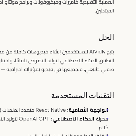
العملية التقليدية كاميرات وميكروفونات وبرامج مونتاج اح
المبتدئين.
الحل
يتيح AIVidly للمستخدمين إنشاء فيديوهات كاملة 
التطبيق الذكاء الاصطناعي لتوليد النصوص تلقائيًا، واختيار
صوتي طبيعي، وتجميعها في فيديو بمؤثرات احترافية — 
التقنيات المستخدمة
الواجهة الأمامية:
React Native متعدد المنصات (iOS وAndroid)
محرك الذكاء الاصطناعي:
OpenAI GPT ل
كلام