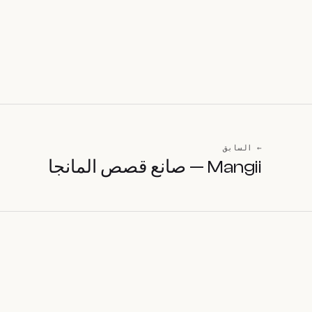
← السابق
Mangii — صانع قصص المانجا