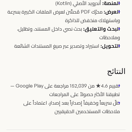
المنصة:
أندرويد الأصلي (Kotlin)
العرض:
محرّك PDF مُحسَّن لعرض الملفات الكبيرة بسرعة
وباستهلاك منخفض للذاكرة
البحث والتعليق:
بحث نصي داخل المستند، وتظليل،
وملاحظات
التحويل:
استيراد وتصدير عبر صيغ المستندات الشائعة
النتائج
تقييم 4.6★ من 152,039 مراجعة على Google Play —
تطبيقنا الأكثر حصولاً على المراجعات
ظلّ سريعاً وخفيفاً إصداراً بعد إصدار، اعتماداً على
ملاحظات المستخدمين الحقيقيين