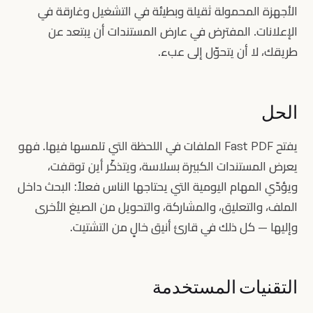
الأجهزة المحمولة ثقيلة وبطيئة في التشغيل وغارقة في
الإعلانات. المفترض في عارض المستندات أن يبتعد عن
طريقك، لا أن يتحوّل إلى عبء.
الحل
يفتح Fast PDF الملفات في اللحظة التي تلمسها فيها. فهو
يعرض المستندات الكبيرة بسلاسة، ويتذكّر أين توقفت،
ويؤدّي المهام اليومية التي يحتاجها الناس فعلاً: البحث داخل
الملف، والتعليق، والمشاركة، والتحويل من الصيغ الأخرى
وإليها — كل ذلك في قارئ أنيق خالٍ من التشتيت.
التقنيات المستخدمة