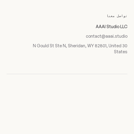
تواصل معنا
AAAI Studio LLC
contact@aaai.studio
30 N Gould St Ste N, Sheridan, WY 82801, United
States
AAAI · IDX 18 / 18
الخصوصية
© 2026 AAAI Studio LLC