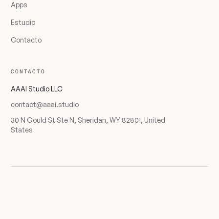
Apps
Estudio
Contacto
CONTACTO
AAAI Studio LLC
contact@aaai.studio
30 N Gould St Ste N, Sheridan, WY 82801, United
States
AAAI · IDX 18 / 18
PRIVACIDAD
© 2026 AAAI Studio LLC