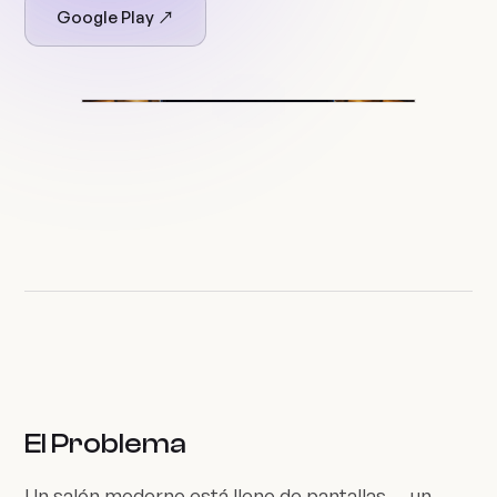
Google Play ↗
El Problema
Un salón moderno está lleno de pantallas — un