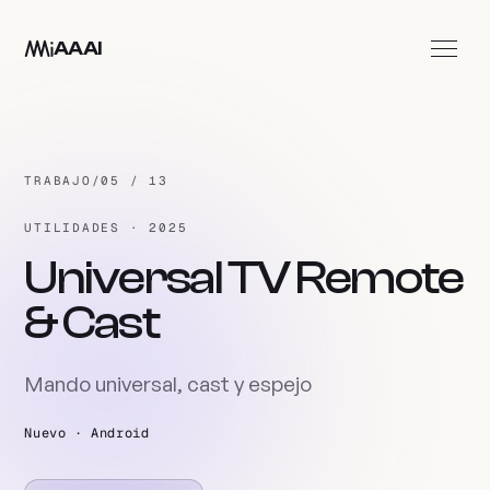
Ir al contenido principal
AAAI
Apps
Estudio
TRABAJO
/
05 / 13
Contacto
UTILIDADES · 2025
ES
Universal TV Remote
& Cast
Mando universal, cast y espejo
Nuevo · Android