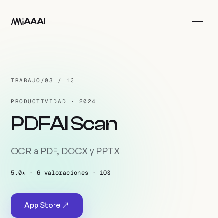
Ir al contenido principal
AAAI
Apps
Estudio
TRABAJO
/
03 / 13
Contacto
PRODUCTIVIDAD · 2024
ES
PDFAI Scan
OCR a PDF, DOCX y PPTX
5.0★ · 6 valoraciones · iOS
App Store ↗