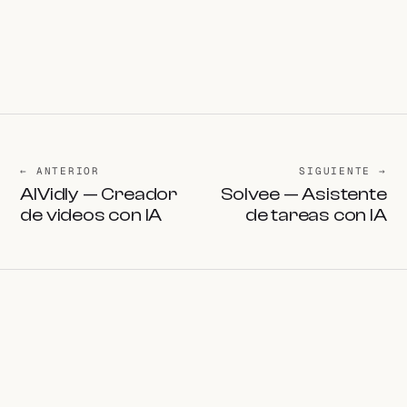
← ANTERIOR
SIGUIENTE →
AIVidly — Creador
Solvee — Asistente
de videos con IA
de tareas con IA