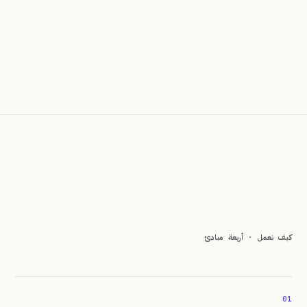
كيف نعمل · أربعة مبادئ
01