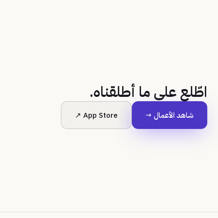
اطّلع على ما أطلقناه.
شاهد الأعمال →
App Store ↗