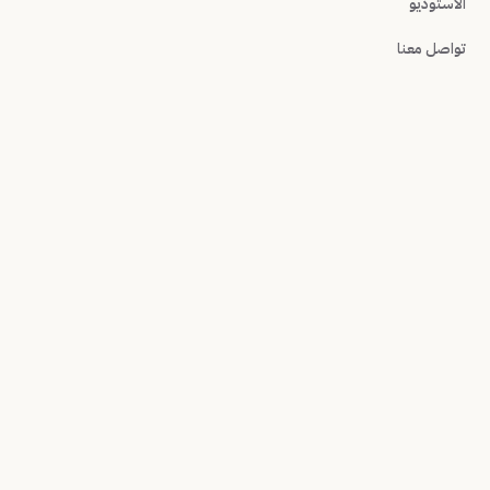
الاستوديو
تواصل معنا
تواصل معنا
AAAI Studio LLC
contact@aaai.studio
30 N Gould St Ste N, Sheridan, WY 82801, United
States
AAAI · IDX 18 / 18
الخصوصية
© 2026 AAAI Studio LLC